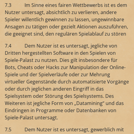
7.3 Im Sinne eines fairen Wettbewerbs ist es dem
Nutzer untersagt, absichtlich zu verlieren, andere
Spieler willentlich gewinnen zu lassen, ungewinnbare
Ansagen zu tätigen oder gezielt Aktionen auszuführen,
die geeignet sind, den regulären Spielablauf zu stören
7.4 Dem Nutzer ist es untersagt, jegliche von
Dritten hergestellten Software in den Spielen von
Spiele-Palast zu nutzen. Dies gilt insbesondere für
Bots, Cheats oder Hacks zur Manipulation der Online-
Spiele und der Spielverläufe oder zur Mehrung
virtueller Gegenstände durch automatisierte Vorgänge
oder durch jeglichen anderen Eingriff in das
Spielsystem oder Störung des Spielsystems. Des
Weiteren ist jegliche Form von „Datamining“ und das
Eindringen in Programme oder Datenbanken von
Spiele-Palast untersagt.
7.5 Dem Nutzer ist es untersagt, gewerblich mit