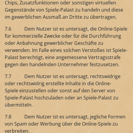
Chips, Zusatzfunktionen oder sonstigen virtuellen
Gegenstände von Spiele-Palast zu handeln und diese
im gewerblichen Ausmaß an Dritte zu übertragen.
7.6 Dem Nutzer ist es untersagt, die Online-Spiele
für kommerzielle Zwecke oder für die Durchführung
oder Anbahnung gewerblicher Geschäfte zu
verwenden. Im Falle eines solchen Verstoßes ist Spiele-
Palast berechtigt, eine angemessene Vertragsstrafe
gegen den handelnden Unternehmer festzusetzen.
7.7 Dem Nutzer ist es untersagt, rechtswidrige
oder rechtswidrig erstellte Inhalte in die Online-
Spiele einzustellen oder sonst auf den Server von
Spiele-Palast hochzuladen oder an Spiele-Palast zu
übermitteln.
7.8 Dem Nutzer ist es untersagt, jegliche Formen
von Spam oder Werbung über die Online-Spiele zu
verbreiten.