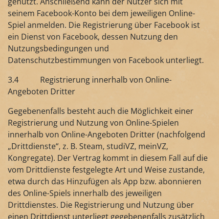
genutzt. Anschließend kann der Nutzer sich mit
seinem Facebook-Konto bei dem jeweiligen Online-
Spiel anmelden. Die Registrierung über Facebook ist
ein Dienst von Facebook, dessen Nutzung den
Nutzungsbedingungen und
Datenschutzbestimmungen von Facebook unterliegt.
3.4 Registrierung innerhalb von Online-
Angeboten Dritter
Gegebenenfalls besteht auch die Möglichkeit einer
Registrierung und Nutzung von Online-Spielen
innerhalb von Online-Angeboten Dritter (nachfolgend
„Drittdienste“, z. B. Steam, studiVZ, meinVZ,
Kongregate). Der Vertrag kommt in diesem Fall auf die
vom Drittdienste festgelegte Art und Weise zustande,
etwa durch das Hinzufügen als App bzw. abonnieren
des Online-Spiels innerhalb des jeweiligen
Drittdienstes. Die Registrierung und Nutzung über
einen Drittdienst unterliegt gegebenenfalls zusätzlich