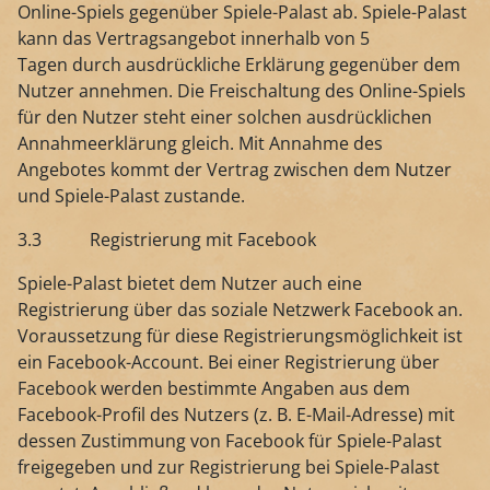
Online-Spiels gegenüber Spiele-Palast ab. Spiele-Palast
kann das Vertragsangebot innerhalb von 5
Tagen durch ausdrückliche Erklärung gegenüber dem
Nutzer annehmen. Die Freischaltung des Online-Spiels
für den Nutzer steht einer solchen ausdrücklichen
Annahmeerklärung gleich. Mit Annahme des
Angebotes kommt der Vertrag zwischen dem Nutzer
und Spiele-Palast zustande.
3.3 Registrierung mit Facebook
Spiele-Palast bietet dem Nutzer auch eine
Registrierung über das soziale Netzwerk Facebook an.
Voraussetzung für diese Registrierungsmöglichkeit ist
ein Facebook-Account. Bei einer Registrierung über
Facebook werden bestimmte Angaben aus dem
Facebook-Profil des Nutzers (z. B. E-Mail-Adresse) mit
dessen Zustimmung von Facebook für Spiele-Palast
freigegeben und zur Registrierung bei Spiele-Palast