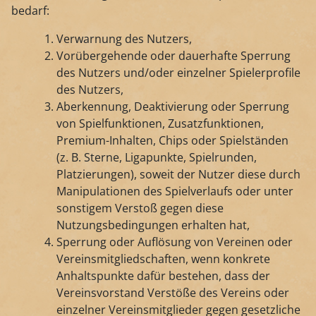
bedarf:
Verwarnung des Nutzers,
Vorübergehende oder dauerhafte Sperrung
des Nutzers und/oder einzelner Spielerprofile
des Nutzers,
Aberkennung, Deaktivierung oder Sperrung
von Spielfunktionen, Zusatzfunktionen,
Premium-Inhalten, Chips oder Spielständen
(z. B. Sterne, Ligapunkte, Spielrunden,
Platzierungen), soweit der Nutzer diese durch
Manipulationen des Spielverlaufs oder unter
sonstigem Verstoß gegen diese
Nutzungsbedingungen erhalten hat,
Sperrung oder Auflösung von Vereinen oder
Vereinsmitgliedschaften, wenn konkrete
Anhaltspunkte dafür bestehen, dass der
Vereinsvorstand Verstöße des Vereins oder
einzelner Vereinsmitglieder gegen gesetzliche