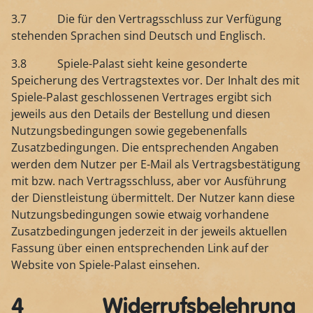
3.7 Die für den Vertragsschluss zur Verfügung
stehenden Sprachen sind Deutsch und Englisch.
3.8 ​Spiele-Palast sieht keine gesonderte
Speicherung des Vertragstextes vor. Der Inhalt des mit
Spiele-Palast geschlossenen Vertrages ergibt sich
jeweils aus den Details der Bestellung und diesen
Nutzungsbedingungen sowie gegebenenfalls
Zusatzbedingungen. Die entsprechenden Angaben
werden dem Nutzer per E-Mail als Vertragsbestätigung
mit bzw. nach Vertragsschluss, aber vor Ausführung
der Dienstleistung übermittelt. Der Nutzer kann diese
Nutzungsbedingungen sowie etwaig vorhandene
Zusatzbedingungen jederzeit in der jeweils aktuellen
Fassung über einen entsprechenden Link auf der
Website von Spiele-Palast einsehen.
4 Widerrufsbelehrung