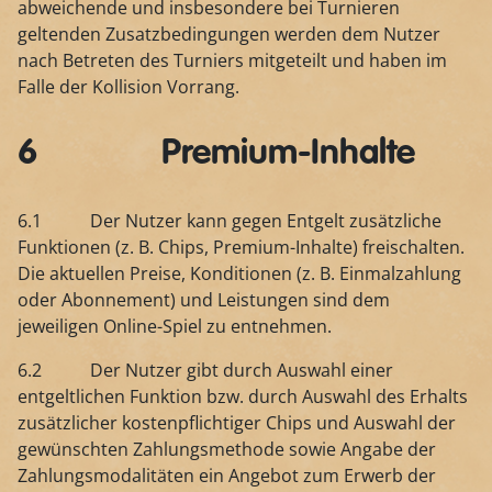
abweichende und insbesondere bei Turnieren
geltenden Zusatzbedingungen werden dem Nutzer
nach Betreten des Turniers mitgeteilt und haben im
Falle der Kollision Vorrang.
6 Premium-Inhalte
6.1 Der Nutzer kann gegen Entgelt zusätzliche
Funktionen (z. B. Chips, Premium-Inhalte) freischalten.
Die aktuellen Preise, Konditionen (z. B. Einmalzahlung
oder Abonnement) und Leistungen sind dem
jeweiligen Online-Spiel zu entnehmen.
6.2 Der Nutzer gibt durch Auswahl einer
entgeltlichen Funktion bzw. durch Auswahl des Erhalts
zusätzlicher kostenpflichtiger Chips und Auswahl der
gewünschten Zahlungsmethode sowie Angabe der
Zahlungsmodalitäten ein Angebot zum Erwerb der