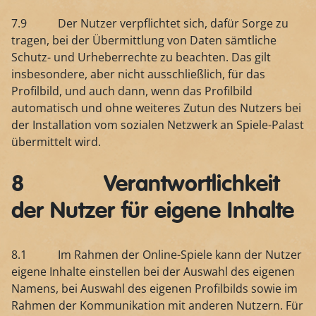
7.9 Der Nutzer verpflichtet sich, dafür Sorge zu
tragen, bei der Übermittlung von Daten sämtliche
Schutz- und Urheberrechte zu beachten. Das gilt
insbesondere, aber nicht ausschließlich, für das
Profilbild, und auch dann, wenn das Profilbild
automatisch und ohne weiteres Zutun des Nutzers bei
der Installation vom sozialen Netzwerk an Spiele-Palast
übermittelt wird.
8 Verantwortlichkeit
der Nutzer für eigene Inhalte
8.1 Im Rahmen der Online-Spiele kann der Nutzer
eigene Inhalte einstellen bei der Auswahl des eigenen
Namens, bei Auswahl des eigenen Profilbilds sowie im
Rahmen der Kommunikation mit anderen Nutzern. Für