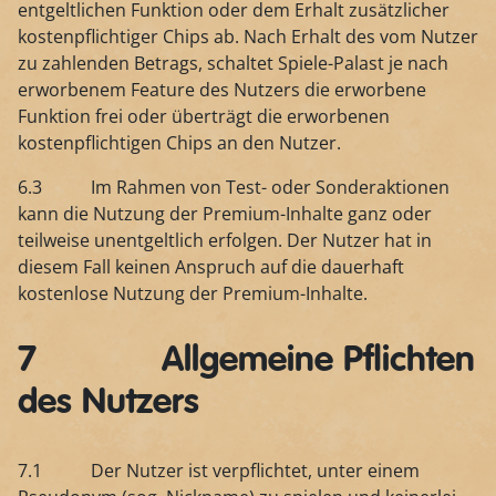
entgeltlichen Funktion oder dem Erhalt zusätzlicher
kostenpflichtiger Chips ab. Nach Erhalt des vom Nutzer
zu zahlenden Betrags, schaltet Spiele-Palast je nach
erworbenem Feature des Nutzers die erworbene
Funktion frei oder überträgt die erworbenen
kostenpflichtigen Chips an den Nutzer.
6.3 Im Rahmen von Test- oder Sonderaktionen
kann die Nutzung der Premium-Inhalte ganz oder
teilweise unentgeltlich erfolgen. Der Nutzer hat in
diesem Fall keinen Anspruch auf die dauerhaft
kostenlose Nutzung der Premium-Inhalte.
7 Allgemeine Pflichten
des Nutzers
7.1 Der Nutzer ist verpflichtet, unter einem